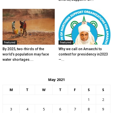
Featured
Featured
By 2025, two-thirds of the
Why we call on Amaechi to
world’s population may face
contest for presidency in2023
water shortages....
—...
May 2021
M
T
W
T
F
S
S
1
2
3
4
5
6
7
8
9