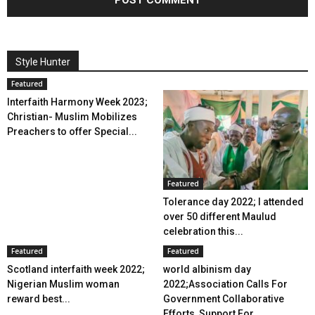
Style Hunter
Featured
Interfaith Harmony Week 2023;
Christian- Muslim Mobilizes
Preachers to offer Special...
Featured
Tolerance day 2022; I attended
over 50 different Maulud
celebration this...
Featured
Featured
Scotland interfaith week 2022;
world albinism day
Nigerian Muslim woman
2022;Association Calls For
reward best...
Government Collaborative
Efforts, Support For...