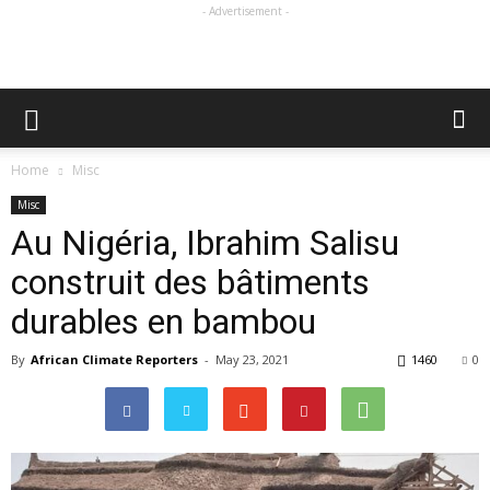
- Advertisement -
Home
Misc
Misc
Au Nigéria, Ibrahim Salisu
construit des bâtiments
durables en bambou
By
African Climate Reporters
-
May 23, 2021
1460
0